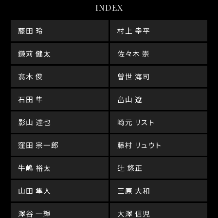
INDEX
藤田 玲
村上 幸平
鎌苅 健太
佐々木 崇
髙木 俊
曽世 海司
石田 隼
畠山 遼
影山 達也
崎元 リスト
窪田 宗一郎
藤村 リュウト
牛嶋 裕太
辻 悠正
山田 隼人
三原 大和
澤谷 一輝
大澤 信児