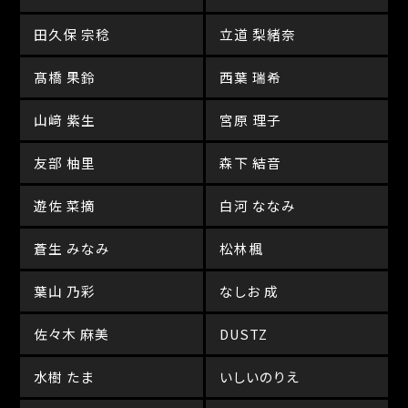
田久保 宗稔
立道 梨緒奈
髙橋 果鈴
西葉 瑞希
山﨑 紫生
宮原 理子
友部 柚里
森下 結音
遊佐 菜摘
白河 ななみ
蒼生 みなみ
松林楓
葉山 乃彩
なしお 成
佐々木 麻美
DUSTZ
水樹 たま
いしいのりえ