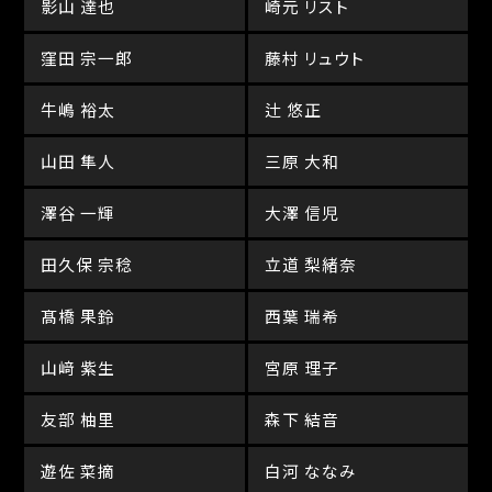
影山 達也
崎元 リスト
窪田 宗一郎
藤村 リュウト
牛嶋 裕太
辻 悠正
山田 隼人
三原 大和
澤谷 一輝
大澤 信児
田久保 宗稔
立道 梨緒奈
髙橋 果鈴
西葉 瑞希
山﨑 紫生
宮原 理子
友部 柚里
森下 結音
遊佐 菜摘
白河 ななみ