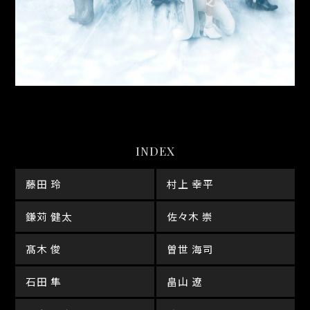
INDEX
藤田 玲
村上 幸平
鎌苅 健太
佐々木 崇
髙木 俊
曽世 海司
石田 隼
畠山 遼