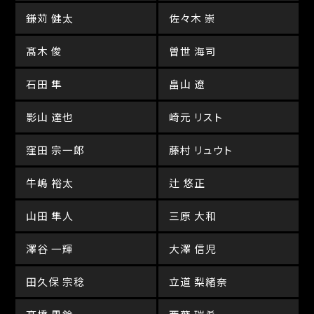
鎌苅 健太
佐々木 崇
髙木 俊
曽世 海司
石田 隼
畠山 遼
影山 達也
崎元 リスト
窪田 宗一郎
藤村 リュウト
牛嶋 裕太
辻 悠正
山田 隼人
三原 大和
澤谷 一輝
大澤 信児
田久保 宗稔
立道 梨緒奈