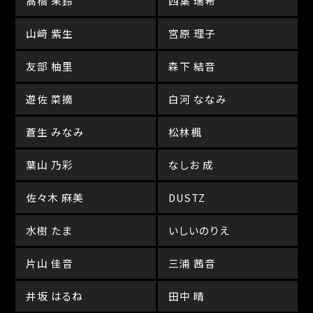
髙橋 果鈴
西葉 瑞希
山﨑 紫生
宮原 理子
友部 柚里
森下 結音
遊佐 菜摘
白河 ななみ
蒼生 みなみ
松林楓
葉山 乃彩
なしお 成
佐々木 麻美
DUSTZ
水樹 たま
いしいのりえ
片山 佳音
三浦 茜音
井坂 はるね
田中 晴