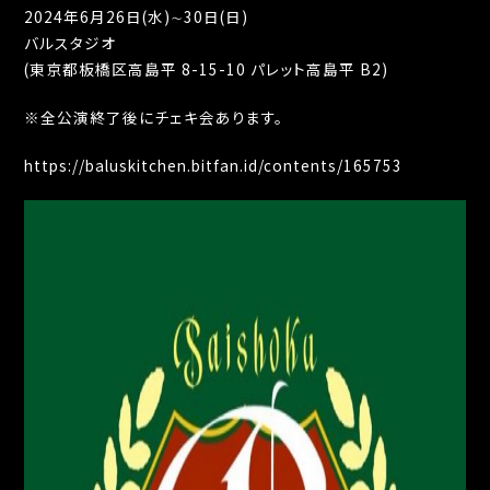
2024
年
6
月
26
日
(
水
)∼30
日
(
日
)
バルスタジオ
(
東京都板橋区高島平
8-15-10
パレット高島平
B2)
※
全公演終了後にチェキ会あります。
https://baluskitchen.bitfan.id/contents/165753