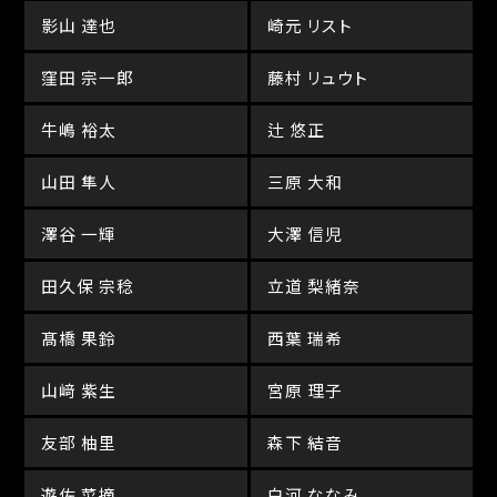
影山 達也
崎元 リスト
窪田 宗一郎
藤村 リュウト
牛嶋 裕太
辻 悠正
山田 隼人
三原 大和
澤谷 一輝
大澤 信児
田久保 宗稔
立道 梨緒奈
髙橋 果鈴
西葉 瑞希
山﨑 紫生
宮原 理子
友部 柚里
森下 結音
遊佐 菜摘
白河 ななみ