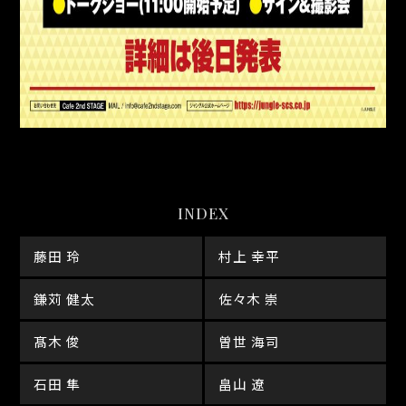
INDEX
藤田 玲
村上 幸平
鎌苅 健太
佐々木 崇
髙木 俊
曽世 海司
石田 隼
畠山 遼