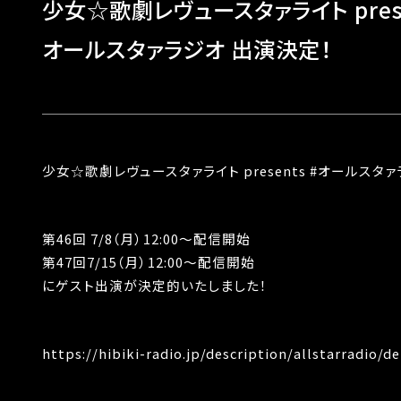
少女☆歌劇レヴュースタァライト pres
オールスタァラジオ 出演決定！
少女
☆
歌劇レヴュースタァライト
presents #
オールスタァ
第
46
回
7/8
（月）
12:00
〜配信開始
第
47
回
7/15
（月）
12:00
〜配信開始
にゲスト出演が決定的いたしました！
https://hibiki-radio.jp/description/allstarradio/de