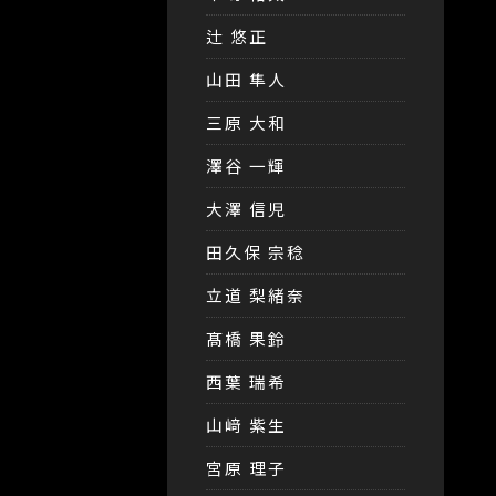
辻 悠正
山田 隼人
三原 大和
澤谷 一輝
大澤 信児
田久保 宗稔
立道 梨緒奈
髙橋 果鈴
西葉 瑞希
山﨑 紫生
宮原 理子