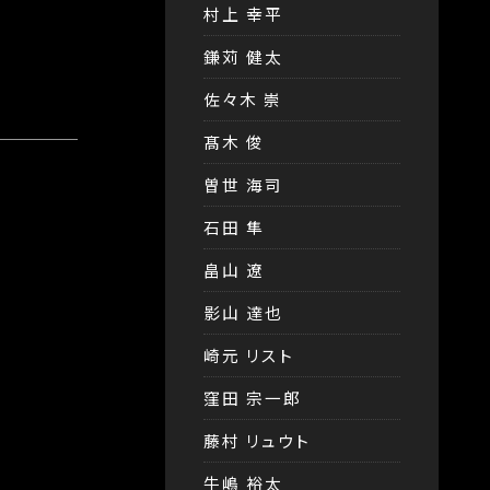
村上 幸平
鎌苅 健太
佐々木 崇
髙木 俊
曽世 海司
石田 隼
畠山 遼
影山 達也
崎元 リスト
窪田 宗一郎
藤村 リュウト
牛嶋 裕太