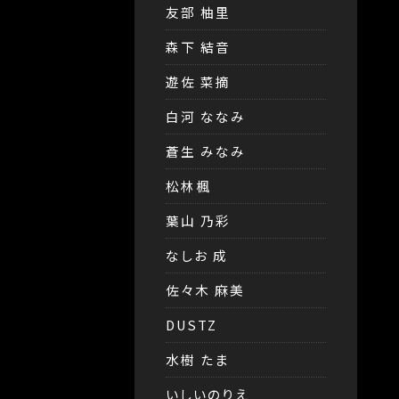
友部 柚里
森下 結音
遊佐 菜摘
白河 ななみ
蒼生 みなみ
松林楓
葉山 乃彩
なしお 成
佐々木 麻美
DUSTZ
水樹 たま
いしいのりえ