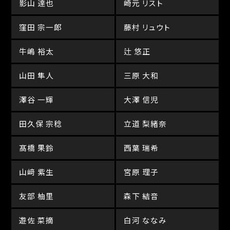
影山 達也
崎元 リスト
窪田 宗一郎
藤村 リュウト
牛嶋 裕太
辻 悠正
山田 隼人
三原 大和
澤谷 一輝
大澤 信児
田久保 宗稔
立道 梨緒奈
髙橋 果鈴
西葉 瑞希
山﨑 紫生
宮原 理子
友部 柚里
森下 結音
遊佐 菜摘
白河 ななみ