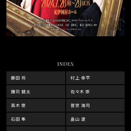
INDEX
藤田 玲
村上 幸平
鎌苅 健太
佐々木 崇
髙木 俊
曽世 海司
石田 隼
畠山 遼