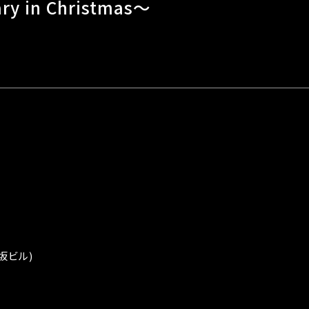
ary in Christmas～
坂ビル)