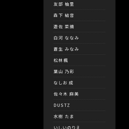
友部 柚里
森下 結音
遊佐 菜摘
白河 ななみ
蒼生 みなみ
松林楓
葉山 乃彩
なしお 成
佐々木 麻美
DUSTZ
水樹 たま
いしいのりえ