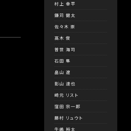
村上 幸平
鎌苅 健太
佐々木 崇
髙木 俊
曽世 海司
石田 隼
畠山 遼
影山 達也
崎元 リスト
窪田 宗一郎
藤村 リュウト
牛嶋 裕太