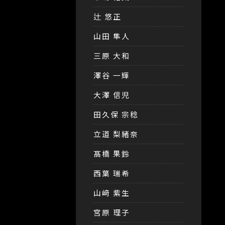
辻 悠正
山田 隼人
三原 大和
澤谷 一輝
大澤 信児
田久保 宗稔
立道 梨緒奈
髙橋 果鈴
西葉 瑞希
山﨑 紫生
宮原 理子