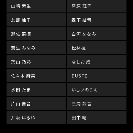
山﨑 紫生
宮原 理子
友部 柚里
森下 結音
遊佐 菜摘
白河 ななみ
蒼生 みなみ
松林楓
葉山 乃彩
なしお 成
佐々木 麻美
DUSTZ
水樹 たま
いしいのりえ
片山 佳音
三浦 茜音
井坂 はるね
田中 晴