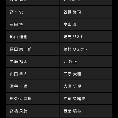
髙木 俊
曽世 海司
石田 隼
畠山 遼
影山 達也
崎元 リスト
窪田 宗一郎
藤村 リュウト
牛嶋 裕太
辻 悠正
山田 隼人
三原 大和
澤谷 一輝
大澤 信児
田久保 宗稔
立道 梨緒奈
髙橋 果鈴
西葉 瑞希