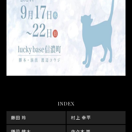
INDEX
藤田 玲
村上 幸平
鎌苅 健太
佐々木 崇