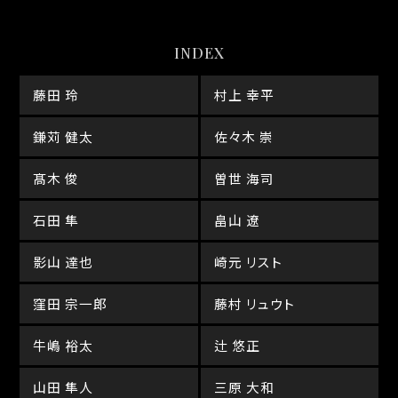
INDEX
藤田 玲
村上 幸平
鎌苅 健太
佐々木 崇
髙木 俊
曽世 海司
石田 隼
畠山 遼
影山 達也
崎元 リスト
窪田 宗一郎
藤村 リュウト
牛嶋 裕太
辻 悠正
山田 隼人
三原 大和