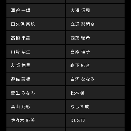
澤谷 一輝
大澤 信児
田久保 宗稔
立道 梨緒奈
髙橋 果鈴
西葉 瑞希
山﨑 紫生
宮原 理子
友部 柚里
森下 結音
遊佐 菜摘
白河 ななみ
蒼生 みなみ
松林楓
葉山 乃彩
なしお 成
佐々木 麻美
DUSTZ