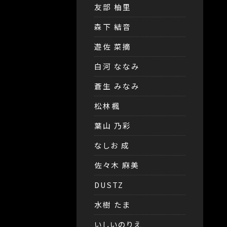
友部 柚里
森下 結音
遊佐 菜摘
白河 ななみ
蒼生 みなみ
松林楓
葉山 乃彩
なしお 成
佐々木 麻美
DUSTZ
水樹 たま
いしいのりえ