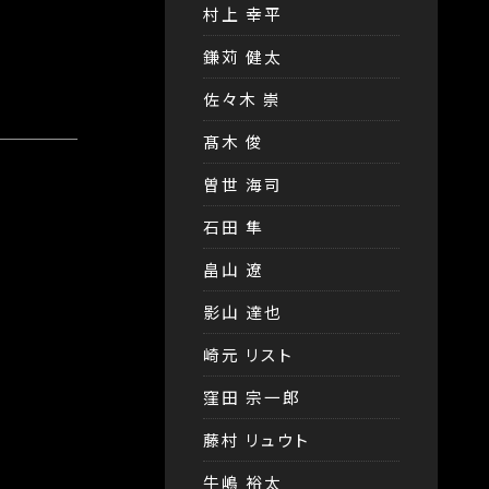
村上 幸平
鎌苅 健太
佐々木 崇
髙木 俊
曽世 海司
石田 隼
畠山 遼
影山 達也
崎元 リスト
窪田 宗一郎
藤村 リュウト
牛嶋 裕太