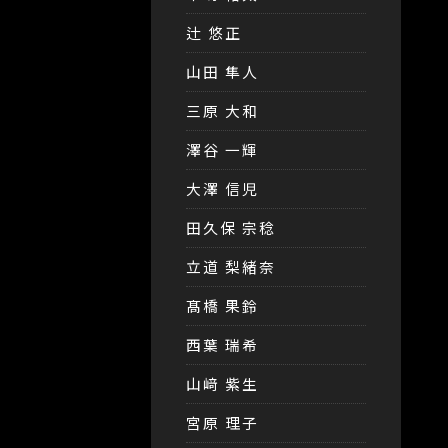
辻 悠正
山田 隼人
三原 大和
澤谷 一輝
大澤 信児
田久保 宗稔
立道 梨緒奈
髙橋 果鈴
西葉 瑞希
山﨑 紫生
宮原 理子