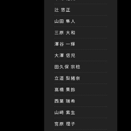
辻 悠正
山田 隼人
三原 大和
澤谷 一輝
大澤 信児
田久保 宗稔
立道 梨緒奈
髙橋 果鈴
西葉 瑞希
山﨑 紫生
宮原 理子