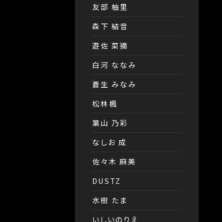
友部 柚里
森下 結音
遊佐 菜摘
白河 ななみ
蒼生 みなみ
松林楓
葉山 乃彩
なしお 成
佐々木 麻美
DUSTZ
水樹 たま
いしいのりえ