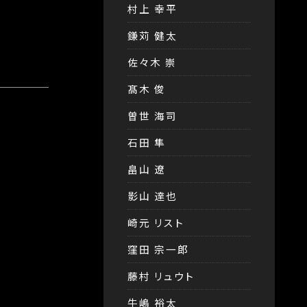
村上 幸平
鎌苅 健太
佐々木 崇
髙木 俊
曽世 海司
石田 隼
畠山 遼
影山 達也
崎元 リスト
窪田 宗一郎
藤村 リュウト
牛嶋 裕太