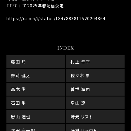
TTFC にて2025年春配信決定
https://x.com/i/status/1847883811520204864
INDEX
藤田 玲
村上 幸平
鎌苅 健太
佐々木 崇
髙木 俊
曽世 海司
石田 隼
畠山 遼
影山 達也
崎元 リスト
窪田 宗一郎
藤村 リュウト