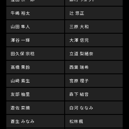
牛嶋 裕太
辻 悠正
山田 隼人
三原 大和
澤谷 一輝
大澤 信児
田久保 宗稔
立道 梨緒奈
髙橋 果鈴
西葉 瑞希
山﨑 紫生
宮原 理子
友部 柚里
森下 結音
遊佐 菜摘
白河 ななみ
蒼生 みなみ
松林楓