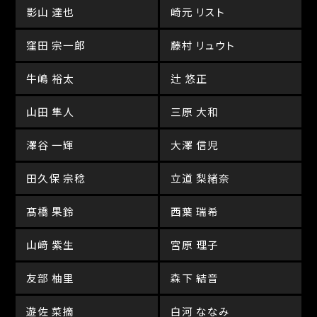
影山 達也
崎元 リスト
窪田 宗一郎
藤村 リュウト
牛嶋 裕太
辻 悠正
山田 隼人
三原 大和
澤谷 一輝
大澤 信児
田久保 宗稔
立道 梨緒奈
髙橋 果鈴
西葉 瑞希
山﨑 紫生
宮原 理子
友部 柚里
森下 結音
遊佐 菜摘
白河 ななみ