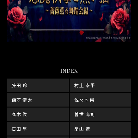
INDEX
藤田 玲
村上 幸平
鎌苅 健太
佐々木 崇
髙木 俊
曽世 海司
石田 隼
畠山 遼