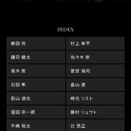
INDEX
藤田 玲
村上 幸平
鎌苅 健太
佐々木 崇
髙木 俊
曽世 海司
石田 隼
畠山 遼
影山 達也
崎元 リスト
窪田 宗一郎
藤村 リュウト
牛嶋 裕太
辻 悠正