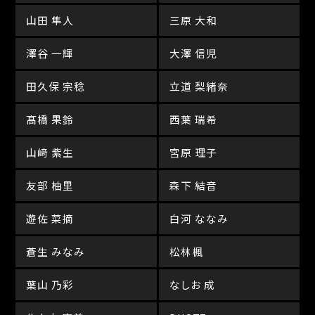
山田 隼人
三原 大和
澤谷 一輝
大澤 信児
田久保 宗稔
立道 梨緒奈
髙橋 果鈴
西葉 瑞希
山﨑 紫生
宮原 理子
友部 柚里
森下 結音
遊佐 菜摘
白河 ななみ
蒼生 みなみ
松林楓
葉山 乃彩
なしお 成