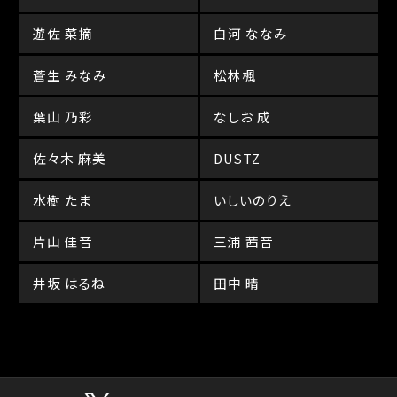
遊佐 菜摘
白河 ななみ
蒼生 みなみ
松林楓
葉山 乃彩
なしお 成
佐々木 麻美
DUSTZ
水樹 たま
いしいのりえ
片山 佳音
三浦 茜音
井坂 はるね
田中 晴