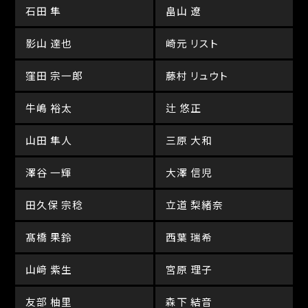
石田 隼
畠山 遼
影山 達也
崎元 リスト
窪田 宗一郎
藤村 リュウト
牛嶋 裕太
辻 悠正
山田 隼人
三原 大和
澤谷 一輝
大澤 信児
田久保 宗稔
立道 梨緒奈
髙橋 果鈴
西葉 瑞希
山﨑 紫生
宮原 理子
友部 柚里
森下 結音