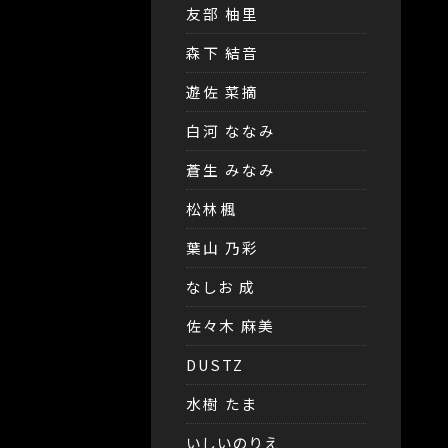
友部 柚里
森下 結音
遊佐 菜摘
白河 ななみ
蒼生 みなみ
松林楓
葉山 乃彩
なしお 成
佐々木 麻美
DUSTZ
水樹 たま
いしいのりえ