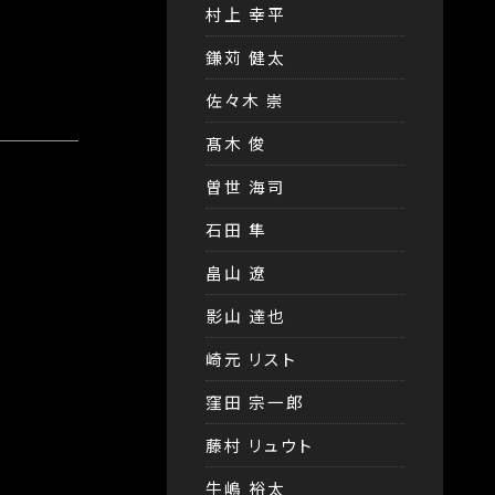
村上 幸平
鎌苅 健太
佐々木 崇
髙木 俊
曽世 海司
石田 隼
畠山 遼
影山 達也
崎元 リスト
窪田 宗一郎
藤村 リュウト
牛嶋 裕太