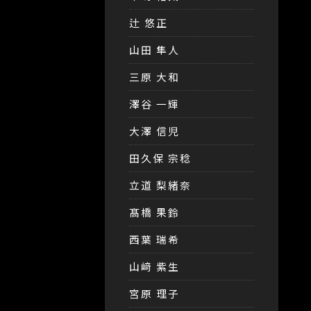
辻 悠正
山田 隼人
三原 大和
澤谷 一輝
大澤 信児
田久保 宗稔
立道 梨緒奈
髙橋 果鈴
西葉 瑞希
山﨑 紫生
宮原 理子