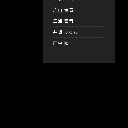
片山 佳音
三浦 茜音
井坂 はるね
田中 晴