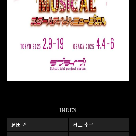
INDEX
藤田 玲
村上 幸平