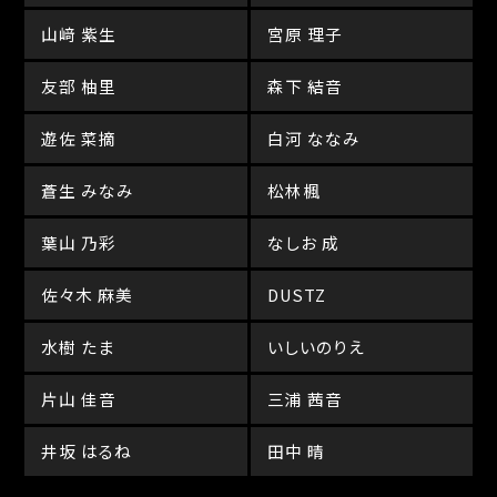
山﨑 紫生
宮原 理子
友部 柚里
森下 結音
遊佐 菜摘
白河 ななみ
蒼生 みなみ
松林楓
葉山 乃彩
なしお 成
佐々木 麻美
DUSTZ
水樹 たま
いしいのりえ
片山 佳音
三浦 茜音
井坂 はるね
田中 晴