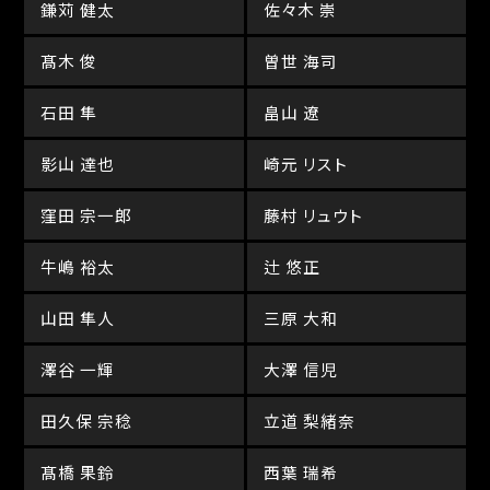
鎌苅 健太
佐々木 崇
髙木 俊
曽世 海司
石田 隼
畠山 遼
影山 達也
崎元 リスト
窪田 宗一郎
藤村 リュウト
牛嶋 裕太
辻 悠正
山田 隼人
三原 大和
澤谷 一輝
大澤 信児
田久保 宗稔
立道 梨緒奈
髙橋 果鈴
西葉 瑞希