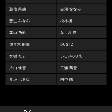
遊佐 菜摘
白河 ななみ
蒼生 みなみ
松林楓
葉山 乃彩
なしお 成
佐々木 麻美
DUSTZ
水樹 たま
いしいのりえ
片山 佳音
三浦 茜音
井坂 はるね
田中 晴