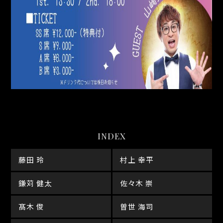
INDEX
藤田 玲
村上 幸平
鎌苅 健太
佐々木 崇
髙木 俊
曽世 海司