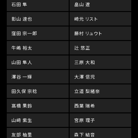
石田 隼
畠山 遼
影山 達也
崎元 リスト
窪田 宗一郎
藤村 リュウト
牛嶋 裕太
辻 悠正
山田 隼人
三原 大和
澤谷 一輝
大澤 信児
田久保 宗稔
立道 梨緒奈
髙橋 果鈴
西葉 瑞希
山﨑 紫生
宮原 理子
友部 柚里
森下 結音