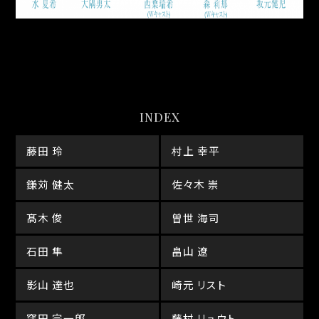
INDEX
藤田 玲
村上 幸平
鎌苅 健太
佐々木 崇
髙木 俊
曽世 海司
石田 隼
畠山 遼
影山 達也
崎元 リスト
窪田 宗一郎
藤村 リュウト