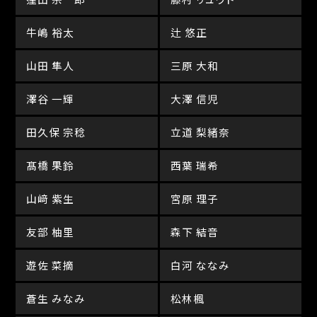
牛嶋 裕太
辻 悠正
山田 隼人
三原 大和
澤谷 一輝
大澤 信児
田久保 宗稔
立道 梨緒奈
髙橋 果鈴
西葉 瑞希
山﨑 紫生
宮原 理子
友部 柚里
森下 結音
遊佐 菜摘
白河 ななみ
蒼生 みなみ
松林楓