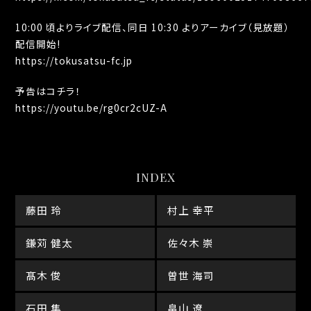
10:00 頃よりライブ配信、同日 10:30 よりアーカイブ（見放題）
配信開始!
https://tokusatsu-fc.jp
予告はコチラ！
https://youtu.be/rg0cr2cUZ-A
INDEX
藤田 玲
村上 幸平
鎌苅 健太
佐々木 崇
髙木 俊
曽世 海司
石田 隼
畠山 遼