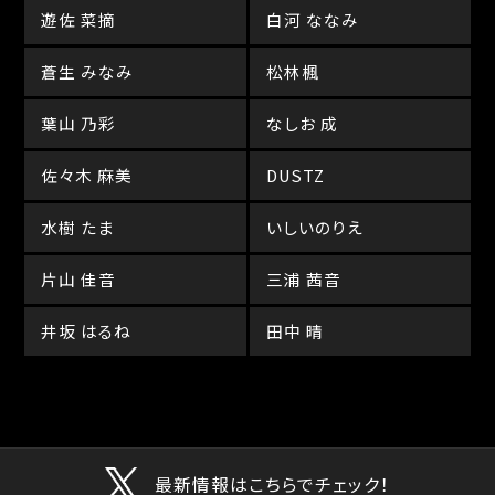
遊佐 菜摘
白河 ななみ
蒼生 みなみ
松林楓
葉山 乃彩
なしお 成
佐々木 麻美
DUSTZ
水樹 たま
いしいのりえ
片山 佳音
三浦 茜音
井坂 はるね
田中 晴
最新情報はこちらでチェック！