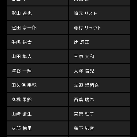
影山 達也
崎元 リスト
窪田 宗一郎
藤村 リュウト
牛嶋 裕太
辻 悠正
山田 隼人
三原 大和
澤谷 一輝
大澤 信児
田久保 宗稔
立道 梨緒奈
髙橋 果鈴
西葉 瑞希
山﨑 紫生
宮原 理子
友部 柚里
森下 結音