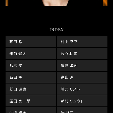
INDEX
藤田 玲
村上 幸平
鎌苅 健太
佐々木 崇
髙木 俊
曽世 海司
石田 隼
畠山 遼
影山 達也
崎元 リスト
窪田 宗一郎
藤村 リュウト
牛嶋 裕太
辻 悠正