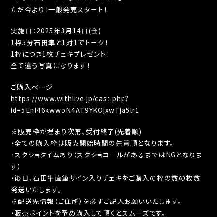
ただ今より！一般発売スタート！
実施日：2025年3月14日(金)
1枠5分石田隼と1対1でトーク！
1枠につき1枚チェキプレゼント！
全て違う写真になります！
ご購入ページ
https://www.withlive.jp/cast.php?
id=5EnI46kwwoN4AT9YKOjxwTja5lr1
※販売枠が埋まり次第、受付終了(先着順)
・全ての購入枠は販売開始時間の先着順となります。
・スクショタイムあり（スクショコールがあるまではNGとなりま
す）
・後日、石田隼直筆サイン入りチェキをご購入の枠の数の枚数
発送いたします。
※配送先情報（ご住所）を必ずご記入お願いいたします。
・販売ポイントを予め購入して頂くとスムーズです。