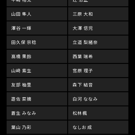
山田 隼人
三原 大和
澤谷 一輝
大澤 信児
田久保 宗稔
立道 梨緒奈
髙橋 果鈴
西葉 瑞希
山﨑 紫生
宮原 理子
友部 柚里
森下 結音
遊佐 菜摘
白河 ななみ
蒼生 みなみ
松林楓
葉山 乃彩
なしお 成