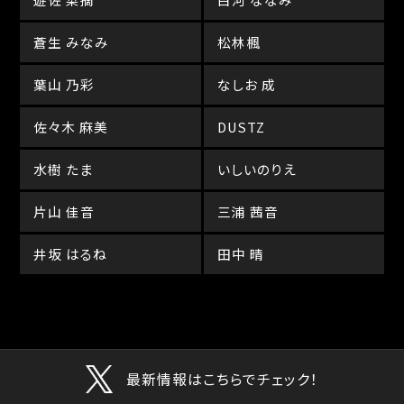
蒼生 みなみ
松林楓
葉山 乃彩
なしお 成
佐々木 麻美
DUSTZ
水樹 たま
いしいのりえ
片山 佳音
三浦 茜音
井坂 はるね
田中 晴
最新情報はこちらでチェック！