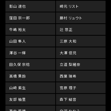
影山 達也
崎元 リスト
窪田 宗一郎
藤村 リュウト
牛嶋 裕太
辻 悠正
山田 隼人
三原 大和
澤谷 一輝
大澤 信児
田久保 宗稔
立道 梨緒奈
髙橋 果鈴
西葉 瑞希
山﨑 紫生
宮原 理子
友部 柚里
森下 結音
遊佐 菜摘
白河 ななみ