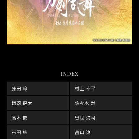
INDEX
藤田 玲
村上 幸平
鎌苅 健太
佐々木 崇
髙木 俊
曽世 海司
石田 隼
畠山 遼