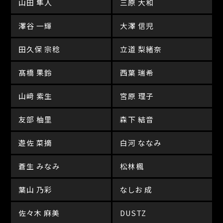
山田 隼人
三原 大和
澤谷 一輝
大澤 信児
田久保 宗稔
立道 梨緒奈
髙橋 果鈴
西葉 瑞希
山﨑 紫生
宮原 理子
友部 柚里
森下 結音
遊佐 菜摘
白河 ななみ
蒼生 みなみ
松林楓
葉山 乃彩
なしお 成
佐々木 麻美
DUSTZ