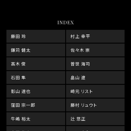
INDEX
藤田 玲
村上 幸平
鎌苅 健太
佐々木 崇
髙木 俊
曽世 海司
石田 隼
畠山 遼
影山 達也
崎元 リスト
窪田 宗一郎
藤村 リュウト
牛嶋 裕太
辻 悠正