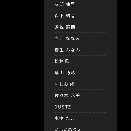
友部 柚里
森下 結音
遊佐 菜摘
白河 ななみ
蒼生 みなみ
松林楓
葉山 乃彩
なしお 成
佐々木 麻美
DUSTZ
水樹 たま
いしいのりえ