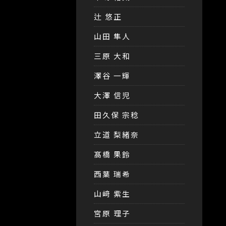
辻 悠正
山田 隼人
三原 大和
澤谷 一輝
大澤 信児
田久保 宗稔
立道 梨緒奈
髙橋 果鈴
西葉 瑞希
山﨑 紫生
宮原 理子