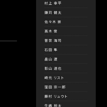
村上 幸平
鎌苅 健太
佐々木 崇
髙木 俊
曽世 海司
石田 隼
畠山 遼
影山 達也
崎元 リスト
窪田 宗一郎
藤村 リュウト
牛嶋 裕太