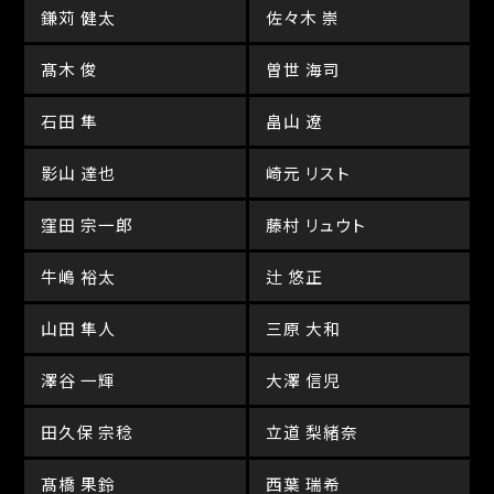
鎌苅 健太
佐々木 崇
髙木 俊
曽世 海司
石田 隼
畠山 遼
影山 達也
崎元 リスト
窪田 宗一郎
藤村 リュウト
牛嶋 裕太
辻 悠正
山田 隼人
三原 大和
澤谷 一輝
大澤 信児
田久保 宗稔
立道 梨緒奈
髙橋 果鈴
西葉 瑞希