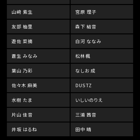
山﨑 紫生
宮原 理子
友部 柚里
森下 結音
遊佐 菜摘
白河 ななみ
蒼生 みなみ
松林楓
葉山 乃彩
なしお 成
佐々木 麻美
DUSTZ
水樹 たま
いしいのりえ
片山 佳音
三浦 茜音
井坂 はるね
田中 晴