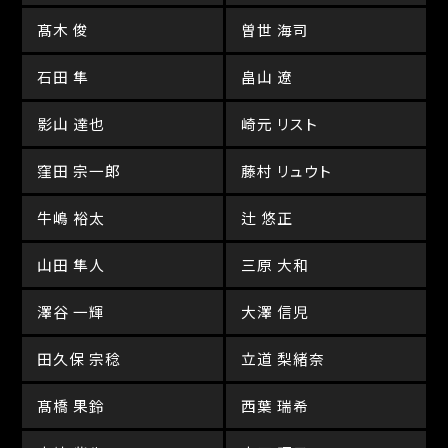
髙木 俊
曽世 海司
石田 隼
畠山 遼
影山 達也
崎元 リスト
窪田 宗一郎
藤村 リュウト
牛嶋 裕太
辻 悠正
山田 隼人
三原 大和
澤谷 一輝
大澤 信児
田久保 宗稔
立道 梨緒奈
髙橋 果鈴
西葉 瑞希