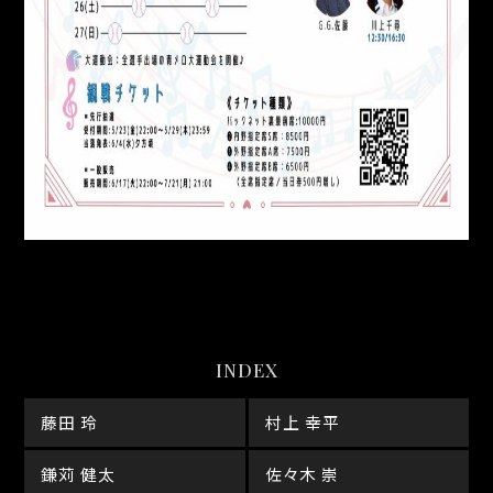
INDEX
藤田 玲
村上 幸平
鎌苅 健太
佐々木 崇