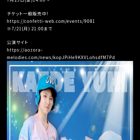
チケット一般販売中!
https://confetti-web.com/events/9081
※7/21(月) 21:00まで
公演サイト
https://aozora-
melodies.com/news/kopJPiHe9KXVLohsdfM7Pd