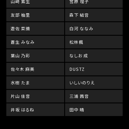
山﨑 紫生
宮原 理子
友部 柚里
森下 結音
遊佐 菜摘
白河 ななみ
蒼生 みなみ
松林楓
葉山 乃彩
なしお 成
佐々木 麻美
DUSTZ
水樹 たま
いしいのりえ
片山 佳音
三浦 茜音
井坂 はるね
田中 晴