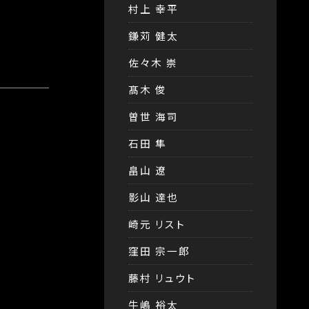
村上 幸平
鎌苅 健太
佐々木 崇
髙木 俊
曽世 海司
石田 隼
畠山 遼
影山 達也
崎元 リスト
窪田 宗一郎
藤村 リュウト
牛嶋 裕太