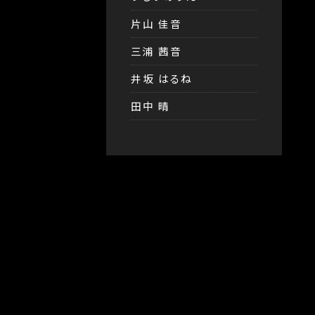
片山 佳音
三浦 茜音
井坂 はるね
田中 晴