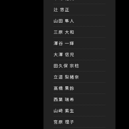
辻 悠正
山田 隼人
三原 大和
澤谷 一輝
大澤 信児
田久保 宗稔
立道 梨緒奈
髙橋 果鈴
西葉 瑞希
山﨑 紫生
宮原 理子