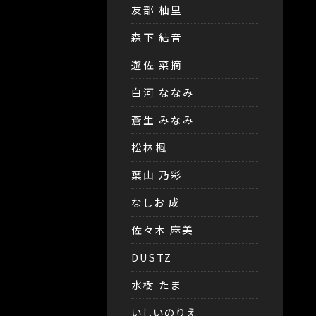
友部 柚里
森下 結音
遊佐 菜摘
白河 ななみ
蒼生 みなみ
松林楓
葉山 乃彩
なしお 成
佐々木 麻美
DUSTZ
水樹 たま
いしいのりえ