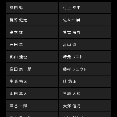
藤田 玲
村上 幸平
鎌苅 健太
佐々木 崇
髙木 俊
曽世 海司
石田 隼
畠山 遼
影山 達也
崎元 リスト
窪田 宗一郎
藤村 リュウト
牛嶋 裕太
辻 悠正
山田 隼人
三原 大和
澤谷 一輝
大澤 信児