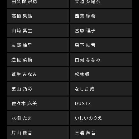
田久保 宗稔
立道 梨緒奈
髙橋 果鈴
西葉 瑞希
山﨑 紫生
宮原 理子
友部 柚里
森下 結音
遊佐 菜摘
白河 ななみ
蒼生 みなみ
松林楓
葉山 乃彩
なしお 成
佐々木 麻美
DUSTZ
水樹 たま
いしいのりえ
片山 佳音
三浦 茜音