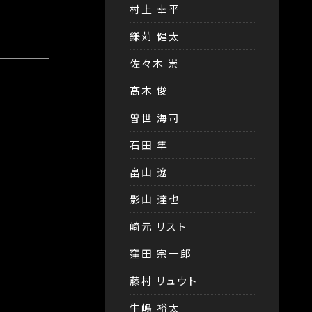
村上 幸平
鎌苅 健太
佐々木 崇
髙木 俊
曽世 海司
石田 隼
畠山 遼
影山 達也
崎元 リスト
窪田 宗一郎
藤村 リュウト
牛嶋 裕太