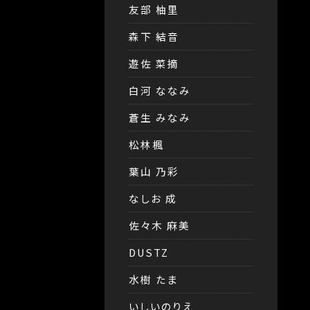
友部 柚里
森下 結音
遊佐 菜摘
白河 ななみ
蒼生 みなみ
松林楓
葉山 乃彩
なしお 成
佐々木 麻美
DUSTZ
水樹 たま
いしいのりえ