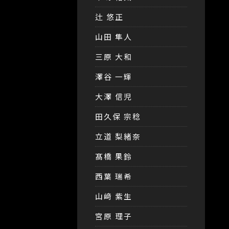
辻 悠正
山田 隼人
三原 大和
澤谷 一輝
大澤 信児
田久保 宗稔
立道 梨緒奈
髙橋 果鈴
西葉 瑞希
山﨑 紫生
宮原 理子