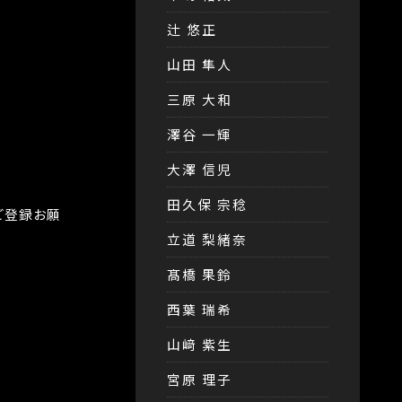
辻 悠正
山田 隼人
三原 大和
澤谷 一輝
大澤 信児
田久保 宗稔
ご登録お願
立道 梨緒奈
髙橋 果鈴
西葉 瑞希
山﨑 紫生
宮原 理子