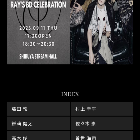
INDEX
藤田 玲
村上 幸平
鎌苅 健太
佐々木 崇
髙木 俊
曽世 海司