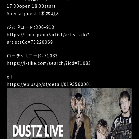
17:30open 18:30start
Special guest #松本明人
ぴあ Pコード：306-913
https://t.pia.jp/pia/artist/artists.do?
artistsCd=73220069
ローチケ Lコード：71083
https://l-tike.com/search/?lcd=71083
e＋
https://eplus.jp/sf/detail/0195560001