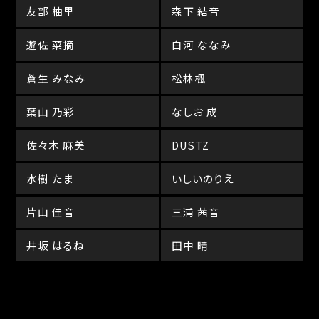
友部 柚里
森下 結音
遊佐 菜摘
白河 ななみ
蒼生 みなみ
松林楓
葉山 乃彩
なしお 成
佐々木 麻美
DUSTZ
水樹 たま
いしいのりえ
片山 佳音
三浦 茜音
井坂 はるね
田中 晴