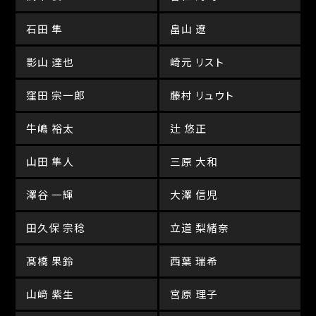
石田 隼
畠山 遼
影山 達也
崎元 リスト
窪田 宗一郎
藤村 リュウト
牛嶋 裕太
辻 悠正
山田 隼人
三原 大和
澤谷 一輝
大澤 信児
田久保 宗稔
立道 梨緒奈
髙橋 果鈴
西葉 瑞希
山﨑 紫生
宮原 理子