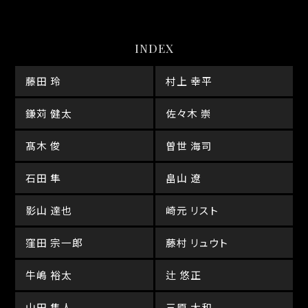
INDEX
藤田 玲
村上 幸平
鎌苅 健太
佐々木 崇
髙木 俊
曽世 海司
石田 隼
畠山 遼
影山 達也
崎元 リスト
窪田 宗一郎
藤村 リュウト
牛嶋 裕太
辻 悠正
山田 隼人
三原 大和