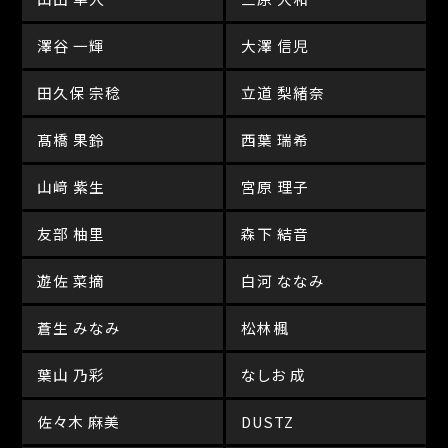
澤谷 一輝
大澤 信児
田久保 宗稔
立道 梨緒奈
髙橋 果鈴
西葉 瑞希
山﨑 紫生
宮原 理子
友部 柚里
森下 結音
遊佐 菜摘
白河 ななみ
蒼生 みなみ
松林楓
葉山 乃彩
なしお 成
佐々木 麻美
DUSTZ