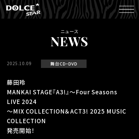
ニュース
NEWS
2025.10.09
舞台
CD・DVD
藤田玲
MANKAI STAGE『A3!』～Four Seasons
LIVE 2024
～MIX COLLECTION＆ACT3! 2025 MUSIC
COLLECTION
発売開始！