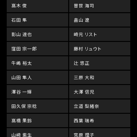
髙木 俊
曽世 海司
石田 隼
畠山 遼
影山 達也
崎元 リスト
窪田 宗一郎
藤村 リュウト
牛嶋 裕太
辻 悠正
山田 隼人
三原 大和
澤谷 一輝
大澤 信児
田久保 宗稔
立道 梨緒奈
髙橋 果鈴
西葉 瑞希
山﨑 紫生
宮原 理子