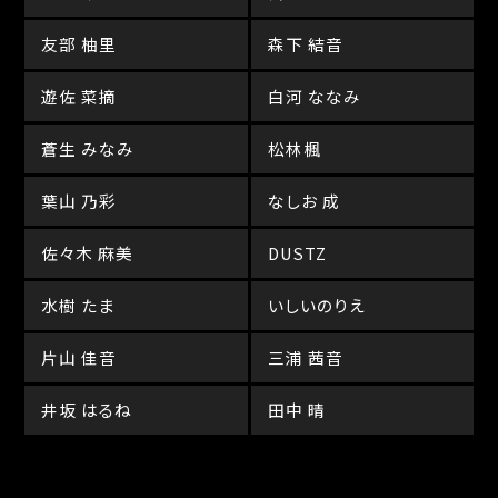
友部 柚里
森下 結音
遊佐 菜摘
白河 ななみ
蒼生 みなみ
松林楓
葉山 乃彩
なしお 成
佐々木 麻美
DUSTZ
水樹 たま
いしいのりえ
片山 佳音
三浦 茜音
井坂 はるね
田中 晴