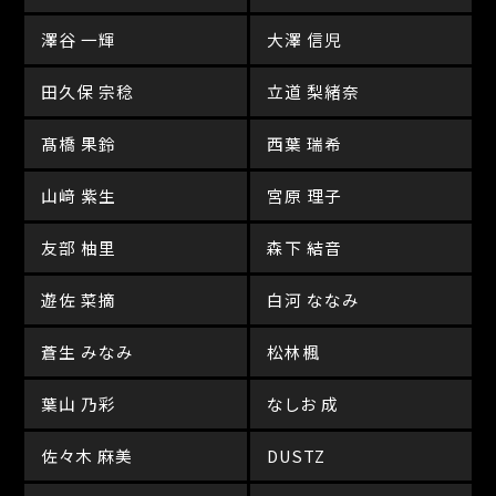
澤谷 一輝
大澤 信児
田久保 宗稔
立道 梨緒奈
髙橋 果鈴
西葉 瑞希
山﨑 紫生
宮原 理子
友部 柚里
森下 結音
遊佐 菜摘
白河 ななみ
蒼生 みなみ
松林楓
葉山 乃彩
なしお 成
佐々木 麻美
DUSTZ