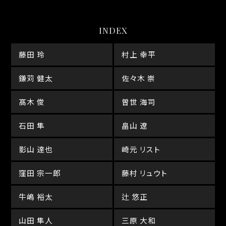
INDEX
藤田 玲
村上 幸平
鎌苅 健太
佐々木 崇
髙木 俊
曽世 海司
石田 隼
畠山 遼
影山 達也
崎元 リスト
窪田 宗一郎
藤村 リュウト
牛嶋 裕太
辻 悠正
山田 隼人
三原 大和