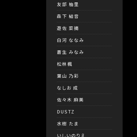
友部 柚里
森下 結音
遊佐 菜摘
白河 ななみ
蒼生 みなみ
松林楓
葉山 乃彩
なしお 成
佐々木 麻美
DUSTZ
水樹 たま
いしいのりえ