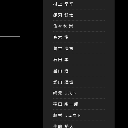
村上 幸平
鎌苅 健太
佐々木 崇
髙木 俊
曽世 海司
石田 隼
畠山 遼
影山 達也
崎元 リスト
窪田 宗一郎
藤村 リュウト
牛嶋 裕太