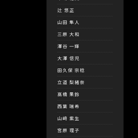
辻 悠正
山田 隼人
三原 大和
澤谷 一輝
大澤 信児
田久保 宗稔
立道 梨緒奈
髙橋 果鈴
西葉 瑞希
山﨑 紫生
宮原 理子