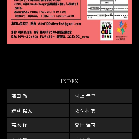
INDEX
藤田 玲
村上 幸平
鎌苅 健太
佐々木 崇
髙木 俊
曽世 海司