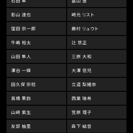
石田 隼
畠山 遼
影山 達也
崎元 リスト
窪田 宗一郎
藤村 リュウト
牛嶋 裕太
辻 悠正
山田 隼人
三原 大和
澤谷 一輝
大澤 信児
田久保 宗稔
立道 梨緒奈
髙橋 果鈴
西葉 瑞希
山﨑 紫生
宮原 理子
友部 柚里
森下 結音