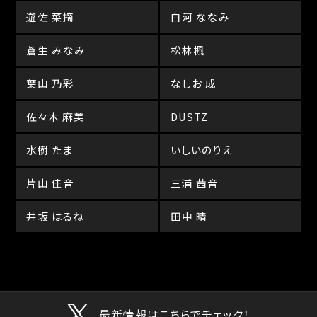
遊佐 菜摘
白河 ななみ
蒼生 みなみ
松林楓
葉山 乃彩
なしお 成
佐々木 麻美
DUSTZ
水樹 たま
いしいのりえ
片山 佳音
三浦 茜音
井坂 はるね
田中 晴
最新情報はこちらでチェック！