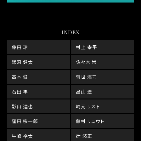
INDEX
藤田 玲
村上 幸平
鎌苅 健太
佐々木 崇
髙木 俊
曽世 海司
石田 隼
畠山 遼
影山 達也
崎元 リスト
窪田 宗一郎
藤村 リュウト
牛嶋 裕太
辻 悠正