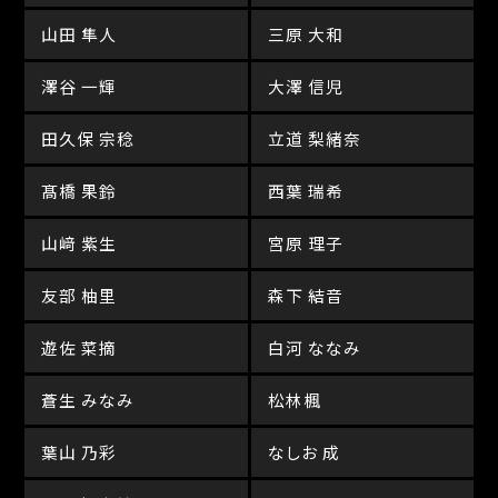
山田 隼人
三原 大和
澤谷 一輝
大澤 信児
田久保 宗稔
立道 梨緒奈
髙橋 果鈴
西葉 瑞希
山﨑 紫生
宮原 理子
友部 柚里
森下 結音
遊佐 菜摘
白河 ななみ
蒼生 みなみ
松林楓
葉山 乃彩
なしお 成