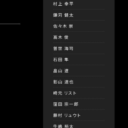
村上 幸平
鎌苅 健太
佐々木 崇
髙木 俊
曽世 海司
石田 隼
畠山 遼
影山 達也
崎元 リスト
窪田 宗一郎
藤村 リュウト
牛嶋 裕太