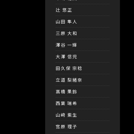
辻 悠正
山田 隼人
三原 大和
澤谷 一輝
大澤 信児
田久保 宗稔
立道 梨緒奈
髙橋 果鈴
西葉 瑞希
山﨑 紫生
宮原 理子