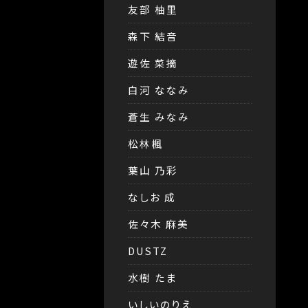
友部 柚里
森下 結音
遊佐 菜摘
白河 ななみ
蒼生 みなみ
松林楓
葉山 乃彩
なしお 成
佐々木 麻美
DUSTZ
水樹 たま
いしいのりえ