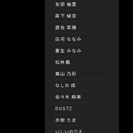
友部 柚里
森下 結音
遊佐 菜摘
白河 ななみ
蒼生 みなみ
松林楓
葉山 乃彩
なしお 成
佐々木 麻美
DUSTZ
水樹 たま
いしいのりえ