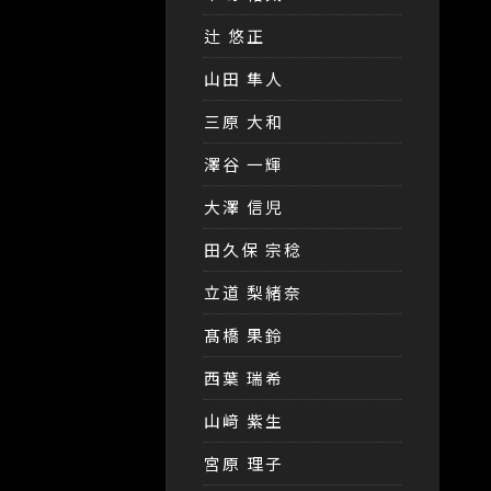
辻 悠正
山田 隼人
三原 大和
澤谷 一輝
大澤 信児
田久保 宗稔
立道 梨緒奈
髙橋 果鈴
西葉 瑞希
山﨑 紫生
宮原 理子