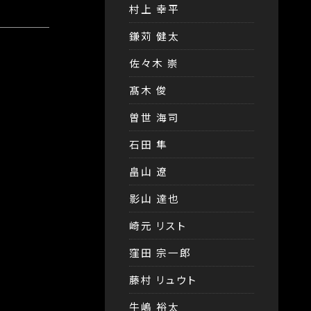
村上 幸平
鎌苅 健太
佐々木 崇
髙木 俊
曽世 海司
石田 隼
畠山 遼
影山 達也
崎元 リスト
窪田 宗一郎
藤村 リュウト
牛嶋 裕太