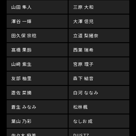
山田 隼人
三原 大和
澤谷 一輝
大澤 信児
田久保 宗稔
立道 梨緒奈
髙橋 果鈴
西葉 瑞希
山﨑 紫生
宮原 理子
友部 柚里
森下 結音
遊佐 菜摘
白河 ななみ
蒼生 みなみ
松林楓
葉山 乃彩
なしお 成
佐々木 麻美
DUSTZ