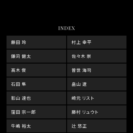
INDEX
藤田 玲
村上 幸平
鎌苅 健太
佐々木 崇
髙木 俊
曽世 海司
石田 隼
畠山 遼
影山 達也
崎元 リスト
窪田 宗一郎
藤村 リュウト
牛嶋 裕太
辻 悠正