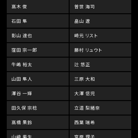
髙木 俊
曽世 海司
石田 隼
畠山 遼
影山 達也
崎元 リスト
窪田 宗一郎
藤村 リュウト
牛嶋 裕太
辻 悠正
山田 隼人
三原 大和
澤谷 一輝
大澤 信児
田久保 宗稔
立道 梨緒奈
髙橋 果鈴
西葉 瑞希
山﨑 紫生
宮原 理子