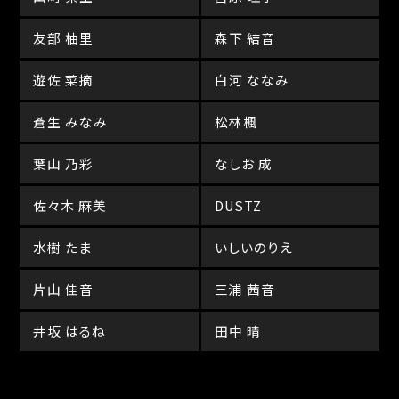
友部 柚里
森下 結音
遊佐 菜摘
白河 ななみ
蒼生 みなみ
松林楓
葉山 乃彩
なしお 成
佐々木 麻美
DUSTZ
水樹 たま
いしいのりえ
片山 佳音
三浦 茜音
井坂 はるね
田中 晴