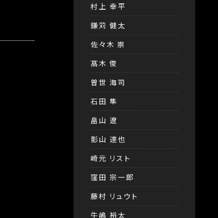
村上 幸平
鎌苅 健太
佐々木 崇
髙木 俊
曽世 海司
石田 隼
畠山 遼
影山 達也
崎元 リスト
窪田 宗一郎
藤村 リュウト
牛嶋 裕太