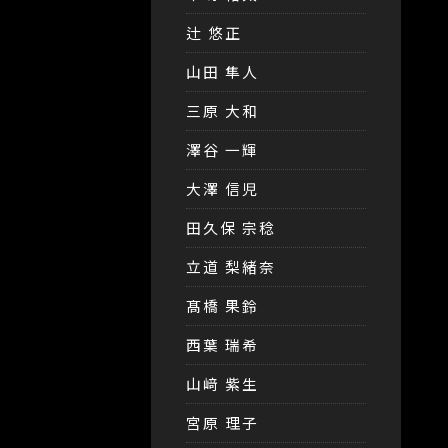
辻 悠正
山田 隼人
三原 大和
澤谷 一輝
大澤 信児
田久保 宗稔
立道 梨緒奈
髙橋 果鈴
西葉 瑞希
山﨑 紫生
宮原 理子