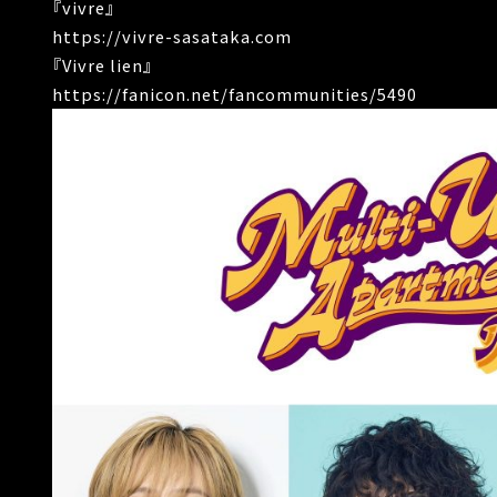
『vivre』
https://vivre-sasataka.com
『Vivre lien』
https://fanicon.net/fancommunities/5490