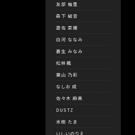
友部 柚里
森下 結音
遊佐 菜摘
白河 ななみ
蒼生 みなみ
松林楓
葉山 乃彩
なしお 成
佐々木 麻美
DUSTZ
水樹 たま
いしいのりえ