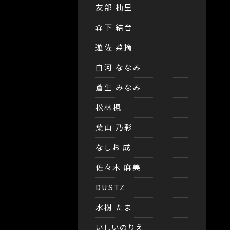
友部 柚里
森下 結音
遊佐 菜摘
白河 ななみ
蒼生 みなみ
松林楓
葉山 乃彩
なしお 成
佐々木 麻美
DUSTZ
水樹 たま
いしいのりえ