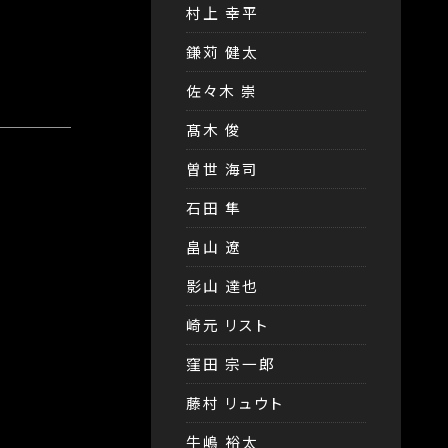
村上 幸平
鎌苅 健太
佐々木 崇
髙木 俊
曽世 海司
石田 隼
畠山 遼
影山 達也
崎元 リスト
窪田 宗一郎
藤村 リュウト
牛嶋 裕太