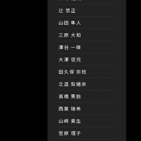
辻 悠正
山田 隼人
三原 大和
澤谷 一輝
大澤 信児
田久保 宗稔
立道 梨緒奈
髙橋 果鈴
西葉 瑞希
山﨑 紫生
宮原 理子