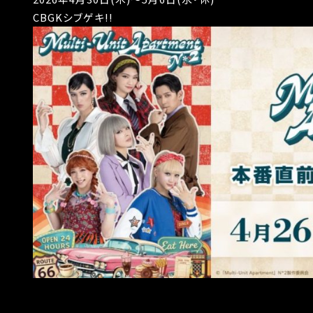
CBGKシブゲキ!!