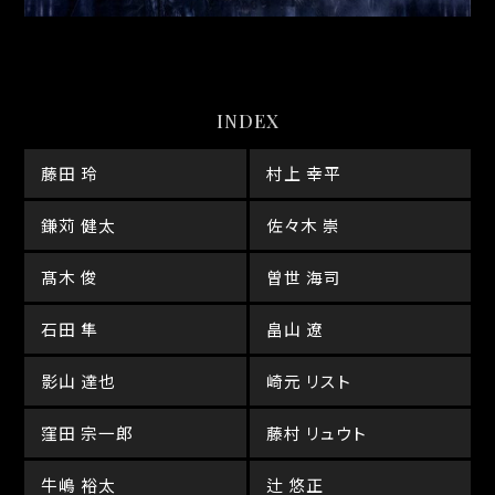
INDEX
藤田 玲
村上 幸平
鎌苅 健太
佐々木 崇
髙木 俊
曽世 海司
石田 隼
畠山 遼
影山 達也
崎元 リスト
窪田 宗一郎
藤村 リュウト
牛嶋 裕太
辻 悠正