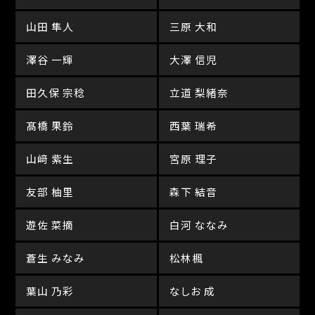
山田 隼人
三原 大和
澤谷 一輝
大澤 信児
田久保 宗稔
立道 梨緒奈
髙橋 果鈴
西葉 瑞希
山﨑 紫生
宮原 理子
友部 柚里
森下 結音
遊佐 菜摘
白河 ななみ
蒼生 みなみ
松林楓
葉山 乃彩
なしお 成