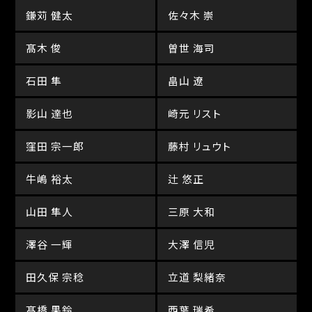
鎌苅 健太
佐々木 崇
髙木 俊
曽世 海司
石田 隼
畠山 遼
影山 達也
崎元 リスト
窪田 宗一郎
藤村 リュウト
牛嶋 裕太
辻 悠正
山田 隼人
三原 大和
澤谷 一輝
大澤 信児
田久保 宗稔
立道 梨緒奈
髙橋 果鈴
西葉 瑞希