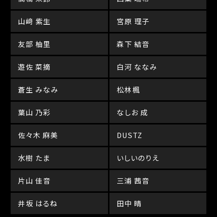
山﨑 紫生
宮原 理子
友部 柚里
森下 結音
遊佐 菜摘
白河 ななみ
蒼生 みなみ
松林楓
葉山 乃彩
なしお 成
佐々木 麻美
DUSTZ
水樹 たま
いしいのりえ
片山 佳音
三浦 茜音
井坂 はるね
田中 晴