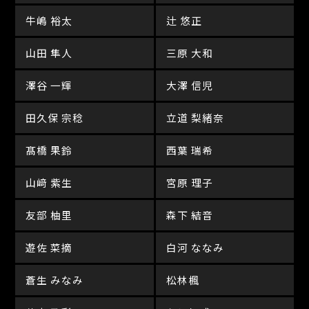
牛嶋 裕太
辻 悠正
山田 隼人
三原 大和
澤谷 一輝
大澤 信児
田久保 宗稔
立道 梨緒奈
髙橋 果鈴
西葉 瑞希
山﨑 紫生
宮原 理子
友部 柚里
森下 結音
遊佐 菜摘
白河 ななみ
蒼生 みなみ
松林楓