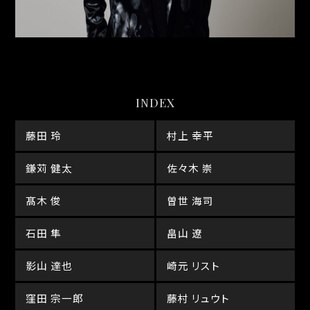
INDEX
藤田 玲
村上 幸平
鎌苅 健太
佐々木 崇
髙木 俊
曽世 海司
石田 隼
畠山 遼
影山 達也
崎元 リスト
窪田 宗一郎
藤村 リュウト