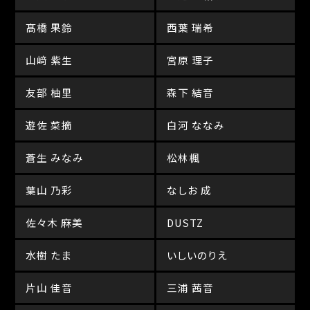
髙橋 果鈴
西葉 瑞希
山﨑 紫生
宮原 理子
友部 柚里
森下 結音
遊佐 菜摘
白河 ななみ
蒼生 みなみ
松林楓
葉山 乃彩
なしお 成
佐々木 麻美
DUSTZ
水樹 たま
いしいのりえ
片山 佳音
三浦 茜音