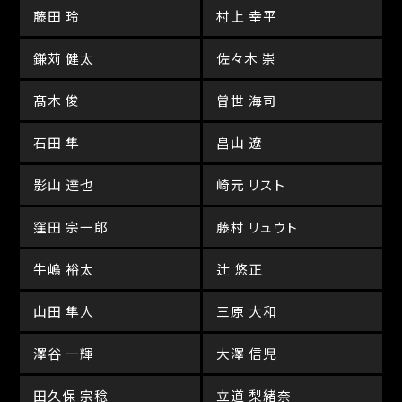
藤田 玲
村上 幸平
鎌苅 健太
佐々木 崇
髙木 俊
曽世 海司
石田 隼
畠山 遼
影山 達也
崎元 リスト
窪田 宗一郎
藤村 リュウト
牛嶋 裕太
辻 悠正
山田 隼人
三原 大和
澤谷 一輝
大澤 信児
田久保 宗稔
立道 梨緒奈