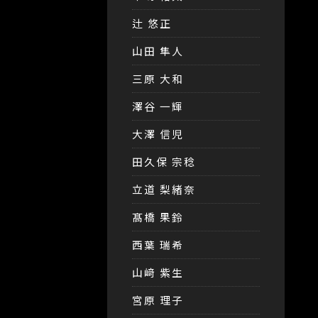
辻 悠正
山田 隼人
三原 大和
澤谷 一輝
大澤 信児
田久保 宗稔
立道 梨緒奈
髙橋 果鈴
西葉 瑞希
山﨑 紫生
宮原 理子