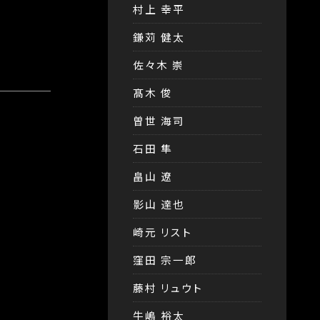
村上 幸平
鎌苅 健太
佐々木 崇
髙木 俊
曽世 海司
石田 隼
畠山 遼
影山 達也
崎元 リスト
窪田 宗一郎
藤村 リュウト
牛嶋 裕太