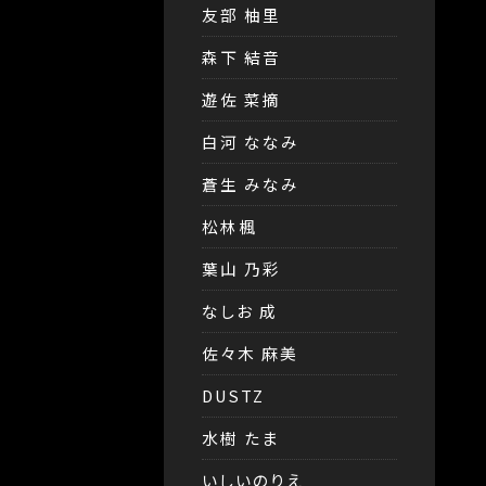
友部 柚里
森下 結音
遊佐 菜摘
白河 ななみ
蒼生 みなみ
松林楓
葉山 乃彩
なしお 成
佐々木 麻美
DUSTZ
水樹 たま
いしいのりえ