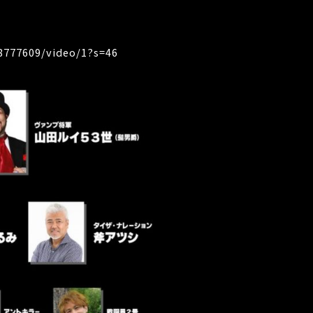
8777609/video/1?s=46