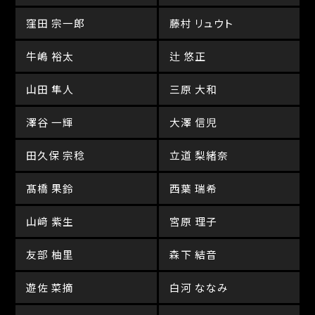
窪田 宗一郎
藤村 リュウト
牛嶋 裕太
辻 悠正
山田 隼人
三原 大和
澤谷 一輝
大澤 信児
田久保 宗稔
立道 梨緒奈
髙橋 果鈴
西葉 瑞希
山﨑 紫生
宮原 理子
友部 柚里
森下 結音
遊佐 菜摘
白河 ななみ