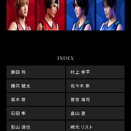
INDEX
藤田 玲
村上 幸平
鎌苅 健太
佐々木 崇
髙木 俊
曽世 海司
石田 隼
畠山 遼
影山 達也
崎元 リスト