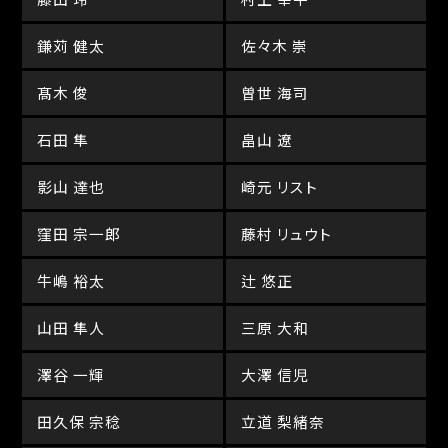
鎌苅 健太
佐々木 崇
髙木 俊
曽世 海司
石田 隼
畠山 遼
影山 達也
崎元 リスト
窪田 宗一郎
藤村 リュウト
牛嶋 裕太
辻 悠正
山田 隼人
三原 大和
澤谷 一輝
大澤 信児
田久保 宗稔
立道 梨緒奈