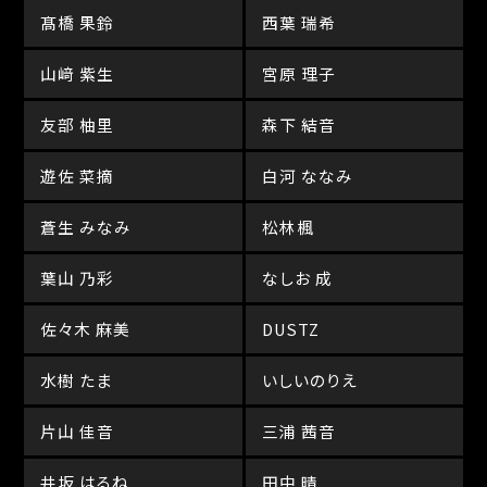
髙橋 果鈴
西葉 瑞希
山﨑 紫生
宮原 理子
友部 柚里
森下 結音
遊佐 菜摘
白河 ななみ
蒼生 みなみ
松林楓
葉山 乃彩
なしお 成
佐々木 麻美
DUSTZ
水樹 たま
いしいのりえ
片山 佳音
三浦 茜音
井坂 はるね
田中 晴